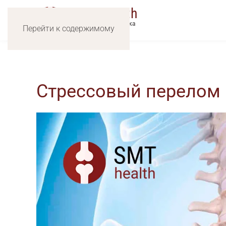
SMT
Health
лечение позвоночника
Перейти к содержимому
и суставов
Стрессовый перелом