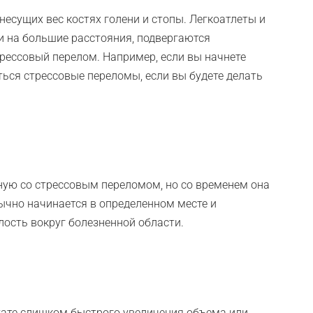
есущих вес костях голени и стопы. Легкоатлеты и
и на большие расстояния, подвергаются
рессовый перелом. Например, если вы начнете
ься стрессовые переломы, если вы будете делать
ную со стрессовым переломом, но со временем она
ычно начинается в определенном месте и
ость вокруг болезненной области.
тате слишком быстрого увеличения объема или