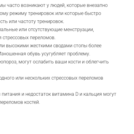
ы часто возникают у людей, которые внезапно
вному режиму тренировок или которые быстро
сть или частоту тренировок.
рмальные или отсутствующие менструации,
я стрессовых переломов.
или высокими жесткими сводами стопы более
Изношенная обувь усугубляет проблему.
еопороз, могут ослабить ваши кости и облегчить
дного или нескольких стрессовых переломов
 питания и недостаток витамина D и кальция могут
переломов костей.