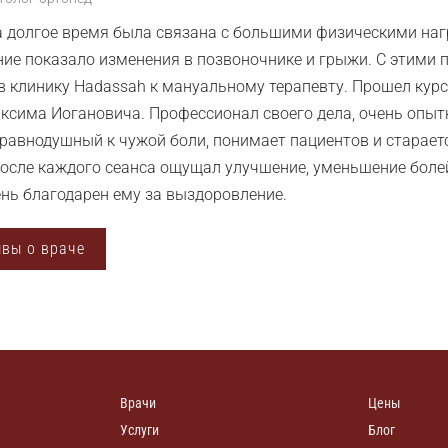
 долгое время была связана с большими физическими нагр
ие показало изменения в позвоночнике и грыжи. С этими
в клинику Hadassah к мануальному терапевту. Прошел курс 
ксима Иогановича. Профессионал своего дела, очень опытн
 равнодушный к чужой боли, понимает пациентов и старает
осле каждого сеанса ощущал улучшение, уменьшение болей
ень благодарен ему за выздоровление.
ывы о враче
Врачи
Цены
Услуги
Блог