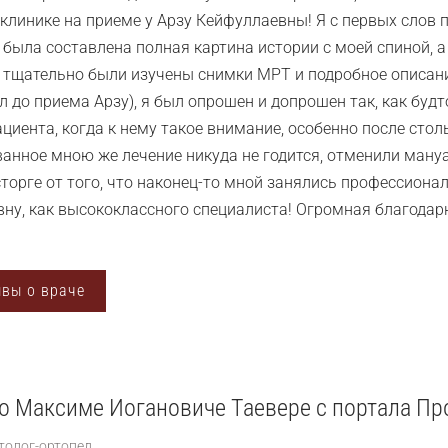
 клинике на приеме у Арзу Кейфуллаевны! Я с первых слов п
 была составлена полная картина истории с моей спиной, а 
 тщательно были изучены снимки МРТ и подробное описание
л до приема Арзу), я был опрошен и допрошен так, как будт
ациента, когда к нему такое внимание, особенно после стол
анное мною же лечение никуда не годится, отменили мануа
сторге от того, что наконец-то мной занялись профессиона
ну, как высококлассного специалиста! Огромная благодарн
ывы о враче
о Максиме Иогановиче Таевере с портала П
толог-ортопед