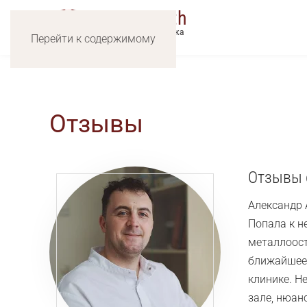
SMT
Health
лечение позвоночника
Перейти к содержимому
и суставов
Отзывы
Отзывы 
Александр 
Попала к н
металлоост
ближайшее 
клинике. Н
зале, нюан