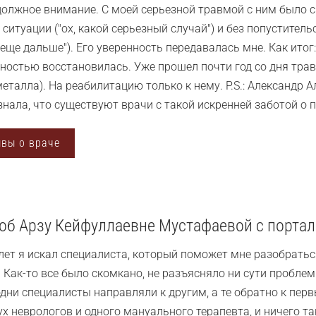
должное внимание. С моей серьезной травмой с ним было сп
ситуации ("ох, какой серьезный случай") и без попуститель
 еще дальше"). Его уверенность передавалась мне. Как итог:
лностью восстановилась. Уже прошел почти год со дня тра
металла). На реабилитацию только к нему. P.S.: Александр 
знала, что существуют врачи с такой искренней заботой о 
ывы о враче
об Арзу Кейфуллаевне Мустафаевой с порта
лет я искал специалиста, который поможет мне разобратьс
. Как-то все было скомкано, не разъясняло ни сути проблем
дни специалисты направляли к другим, а те обратно к пер
х неврологов и одного мануального терапевта, и ничего так