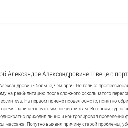
об Александре Александровиче Швеце с пор
Александрович - больше, чем врач. Не только профессиона
ему на реабилитацию после сложного оскольчатого перело
еосинтеза. На первом приеме провел осмотр, понятно обри
время, записал к нужным специалистам. Во время курса ре
еоднократно приходил лично и контролировал проведение 
сы массажа. Попутно выявил причину старой проблемы, убе