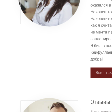
оказался в
Наконец-то
Наконец-то
как я счита
не мечта п
запланиров
Я был в во
Кейфуллаев
добра!
Все отз
Отзывы 
Врач травма