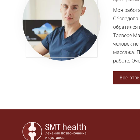
Моя работа
Обследован
обратился 
Таевере Ма
человек не
массажа. П
работе. Оч
Все отз