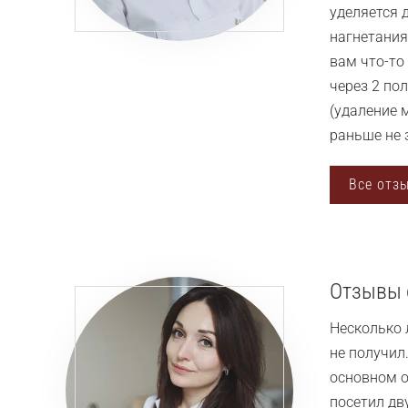
уделяется 
нагнетания 
вам что-то
через 2 по
(удаление 
раньше не 
Все отз
Отзывы 
Несколько 
не получил
основном о
посетил дву