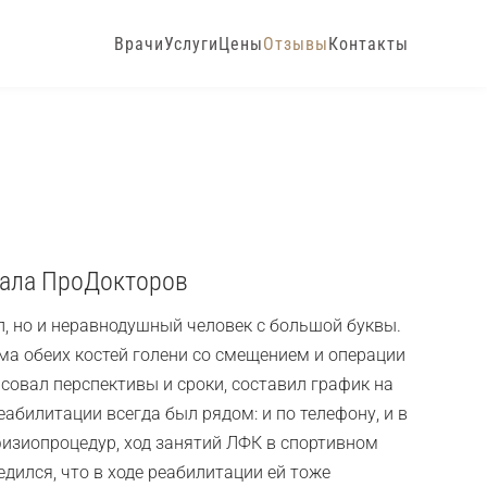
Врачи
Услуги
Цены
Отзывы
Контакты
тала ПроДокторов
л, но и неравнодушный человек с большой буквы.
ма обеих костей голени со смещением и операции
совал перспективы и сроки, составил график на
абилитации всегда был рядом: и по телефону, и в
физиопроцедур, ход занятий ЛФК в спортивном
дился, что в ходе реабилитации ей тоже