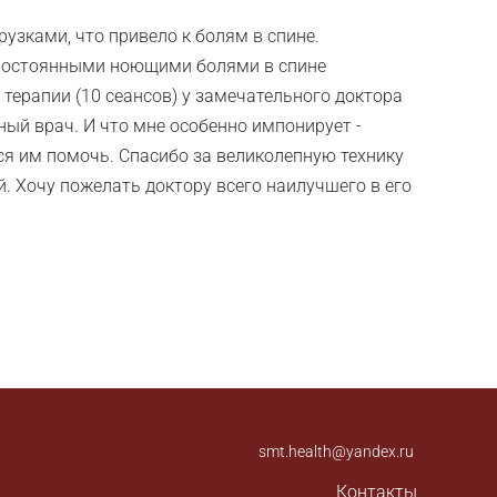
узками, что привело к болям в спине.
 постоянными ноющими болями в спине
терапии (10 сеансов) у замечательного доктора
ый врач. И что мне особенно импонирует -
ся им помочь. Спасибо за великолепную технику
. Хочу пожелать доктору всего наилучшего в его
smt.health@yandex.ru
Контакты